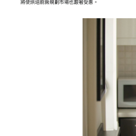
將使烘培
廚房規劃
市場也跟著受惠。