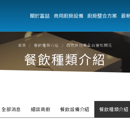
關於富喆
商用廚房設備
廚房整合方案
最
首頁
餐飲種類介紹
西式烘焙業全台遍地開花
餐飲種類介紹
全部消息
細談商廚
餐飲設備介紹
餐飲種類介紹