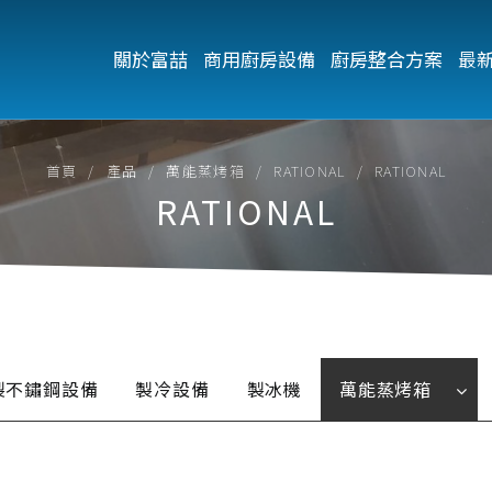
關於富喆
商用廚房設備
廚房整合方案
最
首頁
產品
萬能蒸烤箱
RATIONAL
RATIONAL
RATIONAL
製不鏽鋼設備
製冷設備
製冰機
萬能蒸烤箱
UNOX
電