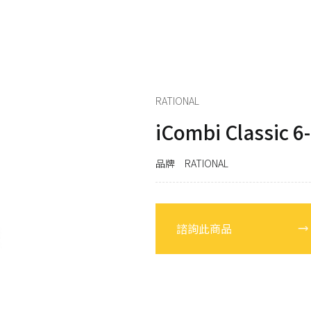
RATIONAL
發
LAINOX
電
RATIONAL
iCombi Classic 6
品牌 RATIONAL
諮詢此商品