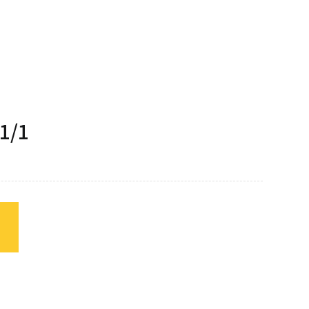
酵箱
果汁機/食物調理機
半自動咖啡機
熱熱風爐
汽泡水機
磨豆機
低溫烹調機
切菜機
-1/1
真空包裝機
霜淇淋機