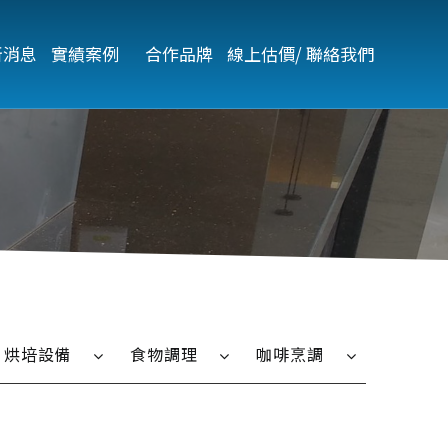
新消息
實績案例   
合作品牌
線上估價/ 聯絡我們
烘培設備
食物調理
咖啡烹調
烤箱
微波爐
全自動咖啡機