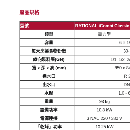
產品規格
型號
RATIONAL iCombi Classic 
類型
電力型
容量
6 × 1
每天烹製食物份數
30-
縱向裝料層(GN)
1/1, 1/2, 2
寬 x 深 x 高 (mm)
850 x 8
進水口
R 3
出水口
DN
水壓
1.0 - 
重量
93 kg
設備功率
10.8 kW
電源連接
3 NAC 220 / 380 V
「乾烤」功率
10.25 kW