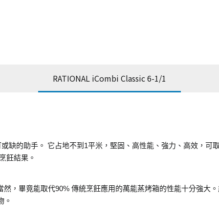
RATIONAL iCombi Classic 6-1/1
廚房中不可或缺的助手。 它占地不到1平米，堅固、高性能、強力、高效
烹飪結果。
理所當然，畢竟能取代90% 傳統烹飪應用的萬能蒸烤箱的性能十分強
物。