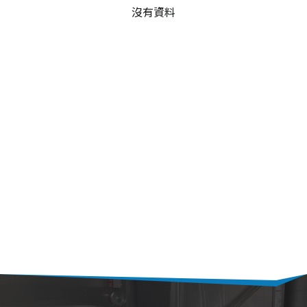
沒有資料
UNOX
電烤箱
微波爐
全自動咖啡機
RATIONAL
發酵箱
果汁機/食物調理機
半自動咖啡機
LAINOX
電熱熱風爐
汽泡水機
磨豆機
低溫烹調機
切菜機
真空包裝機
霜淇淋機