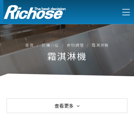
首頁
設備介紹
食物調理
霜淇淋機
霜淇淋機
查看更多
西式爐具
中式爐具
電能式爐具
訂製不鏽鋼設備
製冷設備
製冰機
萬能蒸烤箱
烘培設備
食物調理
咖啡烹調