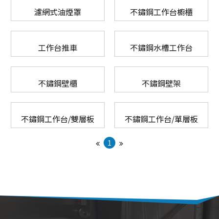
濾網式油煙罩
不鏽鋼工作台櫥櫃
UNOX
電烤箱
微波爐
全自動咖啡機
工作台推車
RATIONAL
不鏽鋼水槽工作台
發酵箱
果汁機/食物調理機
半自動咖啡機
LAINOX
電熱熱風爐
汽泡水機
磨豆機
不鏽鋼壁櫃
不鏽鋼壁架
低溫烹調機
切菜機
不鏽鋼工作台/雙層板
不鏽鋼工作台/單層板
真空包裝機
1
霜淇淋機