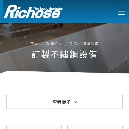
首頁
設備介紹
訂製不鏽鋼設備
訂製不鏽鋼設備
查看更多
西式爐具
中式爐具
電能式爐具
訂製不鏽鋼設備
製冷設備
製冰機
萬能蒸烤箱
烘培設備
食物調理
咖啡烹調