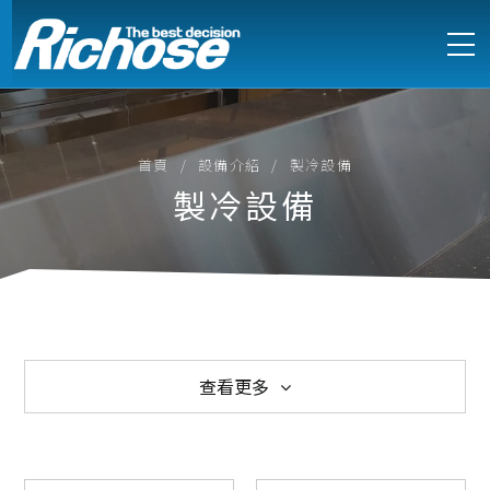
首頁
設備介紹
製冷設備
製冷設備
查看更多
西式爐具
中式爐具
電能式爐具
訂製不鏽鋼設備
製冷設備
製冰機
萬能蒸烤箱
烘培設備
食物調理
咖啡烹調