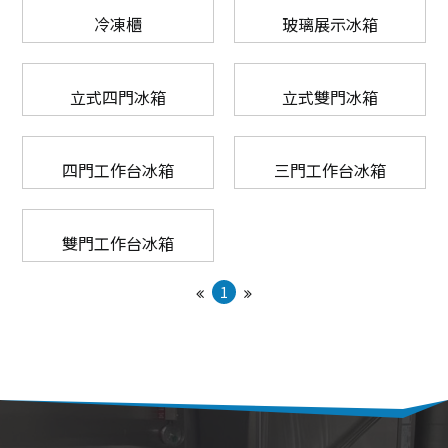
冷凍櫃
玻璃展示冰箱
UNOX
電烤箱
微波爐
全自動咖啡機
立式四門冰箱
RATIONAL
立式雙門冰箱
發酵箱
果汁機/食物調理機
半自動咖啡機
LAINOX
電熱熱風爐
汽泡水機
磨豆機
四門工作台冰箱
三門工作台冰箱
低溫烹調機
切菜機
雙門工作台冰箱
真空包裝機
1
霜淇淋機