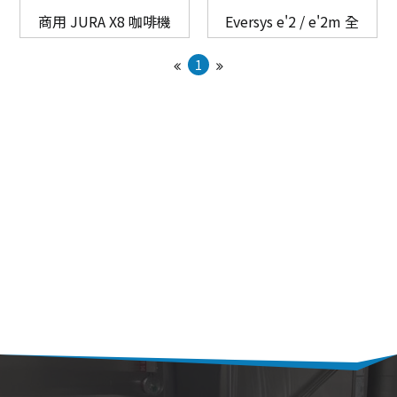
商用 JURA X8 咖啡機
Eversys e'2 / e'2m 全
自動咖啡機
UNOX
電烤箱
微波爐
全自動咖啡機
1
RATIONAL
發酵箱
果汁機/食物調理機
半自動咖啡機
LAINOX
電熱熱風爐
汽泡水機
磨豆機
低溫烹調機
切菜機
真空包裝機
霜淇淋機