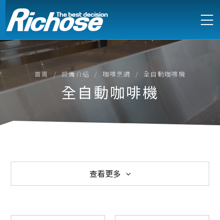
首頁
設備介紹
咖啡烹調
全自動咖啡機
全自動咖啡機
查看更多
西式爐具
中式爐具
電能式爐具
訂製不鏽鋼設備
製冷設備
製冰機
萬能蒸烤箱
烘培設備
食物調理
咖啡烹調