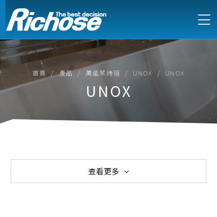
首頁
產品
萬能蒸烤箱
UNOX
UNOX
UNOX
查看更多
西式爐具
中式爐具
電能式爐具
訂製不鏽鋼設備
製冷設備
製冰機
萬能蒸烤箱
烘培設備
食物調理
咖啡烹調