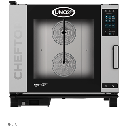
UNOX
電烤箱
微波爐
全自動咖啡機
RATIONAL
發酵箱
果汁機/食物調理機
半自動咖啡機
LAINOX
電熱熱風爐
汽泡水機
磨豆機
低溫烹調機
切菜機
真空包裝機
霜淇淋機
UNOX