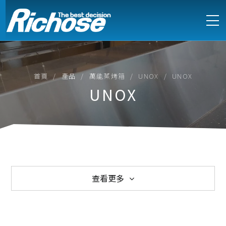
首頁
產品
萬能蒸烤箱
UNOX
UNOX
UNOX
查看更多
西式爐具
中式爐具
電能式爐具
訂製不鏽鋼設備
製冷設備
製冰機
萬能蒸烤箱
烘培設備
食物調理
咖啡烹調