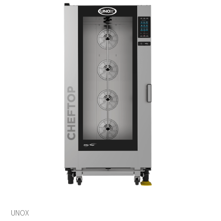
UNOX
電烤箱
微波爐
全自動咖啡機
RATIONAL
發酵箱
果汁機/食物調理機
半自動咖啡機
LAINOX
電熱熱風爐
汽泡水機
磨豆機
低溫烹調機
切菜機
真空包裝機
霜淇淋機
UNOX