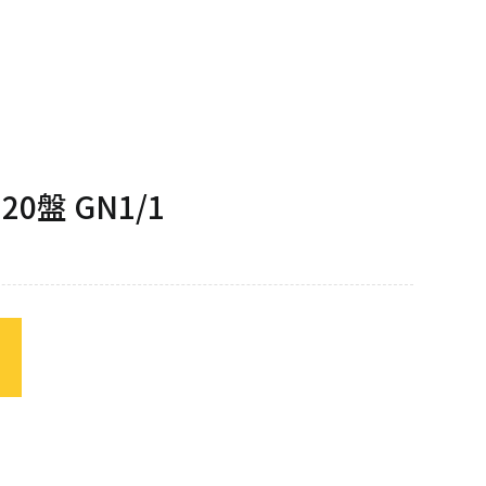
酵箱
果汁機/食物調理機
半自動咖啡機
熱熱風爐
汽泡水機
磨豆機
低溫烹調機
切菜機
0盤 GN1/1
真空包裝機
霜淇淋機