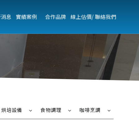
新消息
實績案例   
合作品牌
線上估價/ 聯絡我們
烘培設備
食物調理
咖啡烹調
烤箱
微波爐
全自動咖啡機