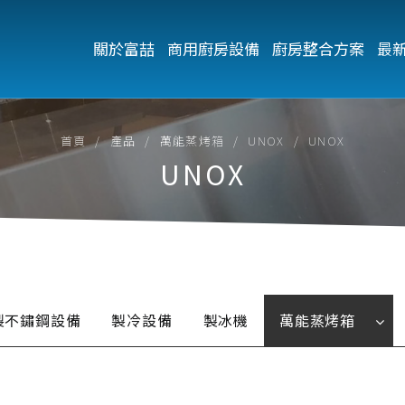
關於富喆
商用廚房設備
廚房整合方案
最
首頁
產品
萬能蒸烤箱
UNOX
UNOX
UNOX
製不鏽鋼設備
製冷設備
製冰機
萬能蒸烤箱
UNOX
電