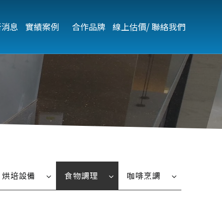
新消息
實績案例   
合作品牌
線上估價/ 聯絡我們
烘培設備
食物調理
咖啡烹調
烤箱
微波爐
全自動咖啡機