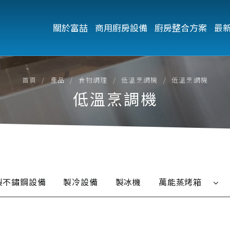
關於富喆
商用廚房設備
廚房整合方案
最
首頁
產品
食物調理
低溫烹調機
低溫烹調機
低溫烹調機
製不鏽鋼設備
製冷設備
製冰機
萬能蒸烤箱
UNOX
電