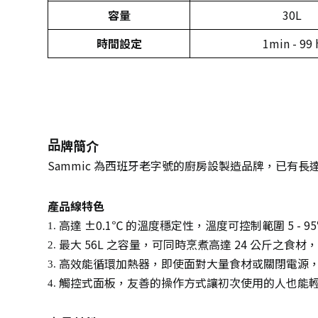
容量
30L
時間設定
1min - 99 
牌簡介
品
Sammic 為西班牙老字號的廚房設製造品牌，已有長達 50
產品線特色
高達 ±0.1℃ 的溫度穩定性，溫度可控制範圍 5 -
1.
最大 56L 之容量，可同時烹煮高達 24 公斤之食
2.
高效能循環加熱器，即使面對大量食材或關閉電源
3.
觸控式面板，友善的操作方式讓初次使用的人也能
4. ​