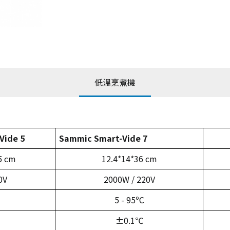
低溫烹煮機
Vide 5
Sammic Smart-Vide 7
5 cm
12.4*14*36 cm
0V
2000W / 220V
5 - 95ºC
±0.1℃