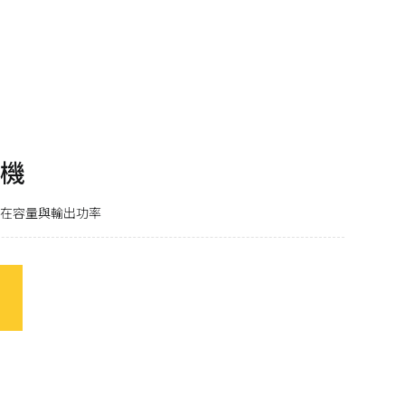
酵箱
果汁機/食物調理機
半自動咖啡機
熱熱風爐
汽泡水機
磨豆機
低溫烹調機
切菜機
煮機
真空包裝機
在容量與輸出功率
霜淇淋機