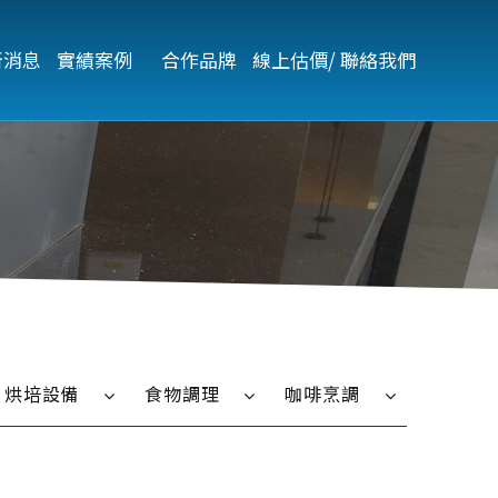
新消息
實績案例   
合作品牌
線上估價/ 聯絡我們
烘培設備
食物調理
咖啡烹調
烤箱
微波爐
全自動咖啡機