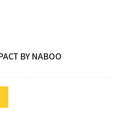
酵箱
果汁機/食物調理機
半自動咖啡機
熱熱風爐
汽泡水機
磨豆機
低溫烹調機
切菜機
PACT BY NABOO
真空包裝機
霜淇淋機