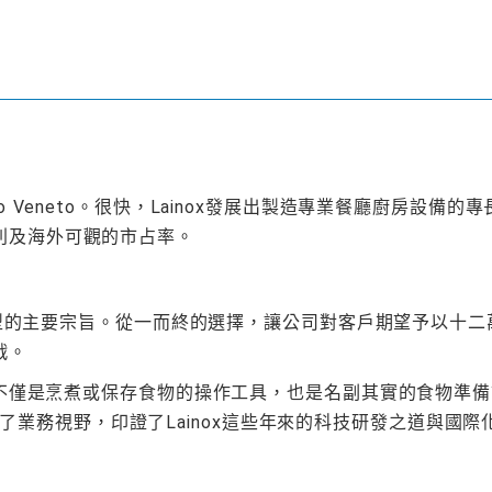
torio Veneto。很快，Lainox發展出製造專業餐廳廚
利及海外可觀的市占率。
以成型的主要宗旨。從一而終的選擇，讓公司對客戶期望予以十
戰。
品不僅是烹煮或保存食物的操作工具，也是名副其實的食物準備設施
寬了業務視野，印證了Lainox這些年來的科技研發之道與國際