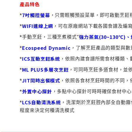
產品特色
7吋觸控螢幕
*
，只需輕觸預設菜單，即可啟動烹飪
WIFI連線上網
*
，可在原廠網站下載各國食譜及編
強力蒸氣(30~130℃)、烤
*手動烹飪，三種烹煮模式”
Ecospeed Dynamic
*
，了解烹飪產品的類型與數量
ICS互動烹飪系統
*
，依照內建食譜所需食材種類、
ML PLUS多層次烹飪
*
，可同時烹飪多道食材，並
JIT同時出餐模式
*
，依照各食材烹飪時間的不同，
外置中心探針
*
，多點中心探針可時時確保食材中心
LCS自動清洗系統
*
，洗潔劑於烹飪腔內部全自動霧
程度來決定何種清洗模式