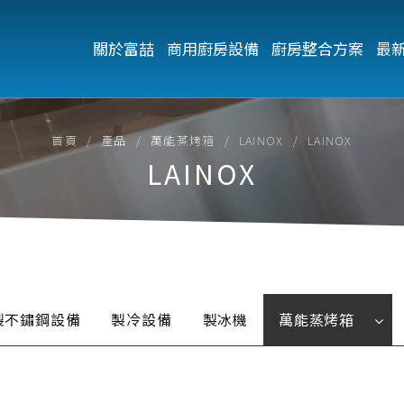
關於富喆
商用廚房設備
廚房整合方案
最
首頁
產品
萬能蒸烤箱
LAINOX
LAINOX
LAINOX
製不鏽鋼設備
製冷設備
製冰機
萬能蒸烤箱
UNOX
電