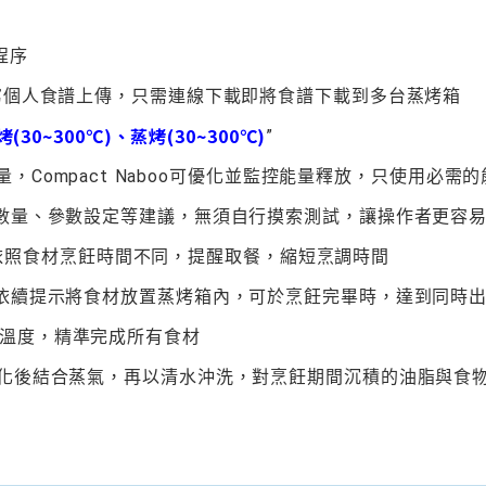
程序
寫個人食譜上傳，只需連線下載即將食譜下載到多台蒸烤箱
(30~300℃)、蒸烤(30~300℃)
”
，Compact Naboo可優化並監控能量釋放，只使用必需
數量、參數設定等建議，無須自行摸索測試，讓操作者更容
依照食材烹飪時間不同，提醒取餐，縮短烹調時間
依續提示將食材放置蒸烤箱內，可於烹飪完畢時，達到同時
溫度，精準完成所有食材
化後結合蒸氣，再以清水沖洗，對烹飪期間沉積的油脂與食