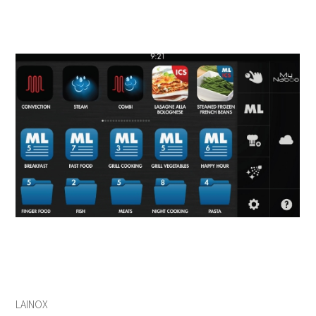
UNOX
電烤箱
微波爐
全自動咖啡機
RATIONAL
發酵箱
果汁機/食物調理機
半自動咖啡機
LAINOX
電熱熱風爐
汽泡水機
磨豆機
低溫烹調機
切菜機
真空包裝機
霜淇淋機
LAINOX