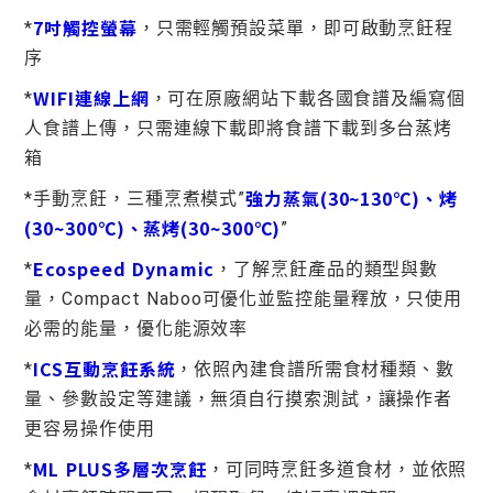
7吋觸控螢幕
*
，只需輕觸預設菜單，即可啟動烹飪程
序
WIFI連線上網
*
，可在原廠網站下載各國食譜及編寫個
人食譜上傳，只需連線下載即將食譜下載到多台蒸烤
箱
強力蒸氣(30~130℃)、烤
*手動烹飪，三種烹煮模式”
(30~300℃)、蒸烤(30~300℃)
”
Ecospeed Dynamic
*
，了解烹飪產品的類型與數
量，Compact Naboo可優化並監控能量釋放，只使用
必需的能量，優化能源效率
ICS互動烹飪系統
*
，依照內建食譜所需食材種類、數
量、參數設定等建議，無須自行摸索測試，讓操作者
更容易操作使用
ML PLUS多層次烹飪
*
，可同時烹飪多道食材，並依照