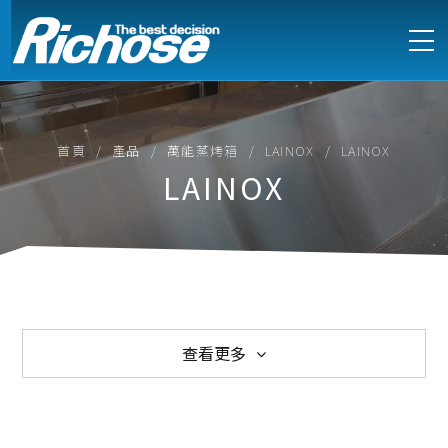
首頁
產品
萬能蒸烤箱
LAINOX
LAINOX
LAINOX
查看更多
西式爐具
中式爐具
電能式爐具
訂製不鏽鋼設備
製冷設備
製冰機
萬能蒸烤箱
烘培設備
食物調理
咖啡烹調