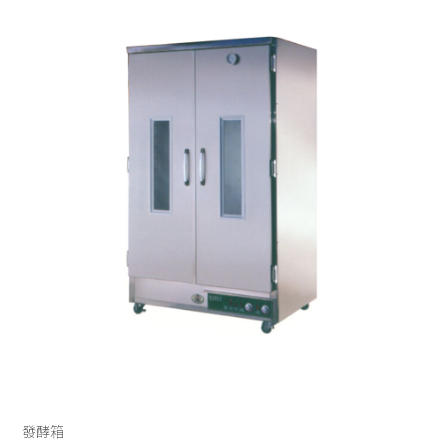
UNOX
電烤箱
微波爐
全自動咖啡機
RATIONAL
發酵箱
果汁機/食物調理機
半自動咖啡機
LAINOX
電熱熱風爐
汽泡水機
磨豆機
低溫烹調機
切菜機
真空包裝機
霜淇淋機
發酵箱