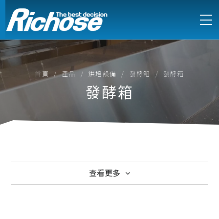
首頁
產品
烘培設備
發酵箱
發酵箱
發酵箱
查看更多
西式爐具
中式爐具
電能式爐具
訂製不鏽鋼設備
製冷設備
製冰機
萬能蒸烤箱
烘培設備
食物調理
咖啡烹調