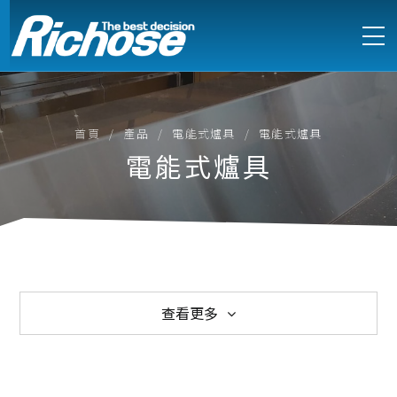
首頁
產品
電能式爐具
電能式爐具
電能式爐具
查看更多
西式爐具
中式爐具
電能式爐具
訂製不鏽鋼設備
製冷設備
製冰機
萬能蒸烤箱
烘培設備
食物調理
咖啡烹調