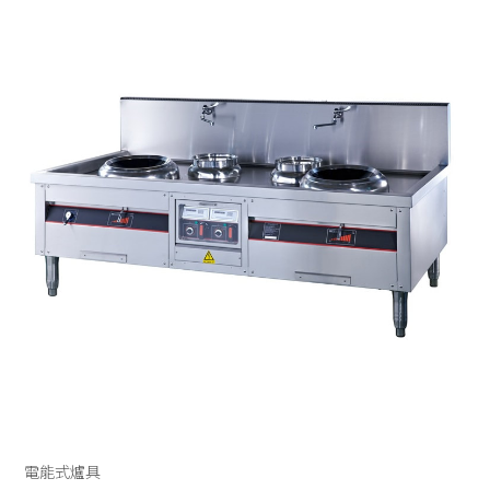
UNOX
電烤箱
微波爐
全自動咖啡機
RATIONAL
發酵箱
果汁機/食物調理機
半自動咖啡機
LAINOX
電熱熱風爐
汽泡水機
磨豆機
低溫烹調機
切菜機
真空包裝機
霜淇淋機
電能式爐具