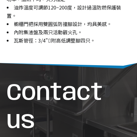
油炸溫度可調節120~200度，設計過溫防燃保護裝
置。
櫥櫃門把採用雙圓弧防撞腳設計，均具美感。
內附集渣盤及兩只活動觀火孔。
瓦斯管徑：3/4"附高低調整腳四只。
Contact
us