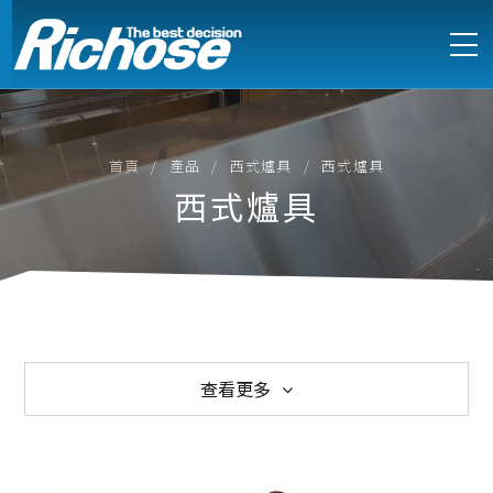
首頁
產品
西式爐具
西式爐具
西式爐具
查看更多
西式爐具
中式爐具
電能式爐具
訂製不鏽鋼設備
製冷設備
製冰機
萬能蒸烤箱
烘培設備
食物調理
咖啡烹調