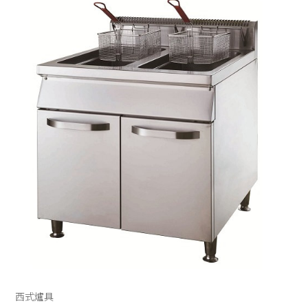
UNOX
電烤箱
微波爐
全自動咖啡機
RATIONAL
發酵箱
果汁機/食物調理機
半自動咖啡機
LAINOX
電熱熱風爐
汽泡水機
磨豆機
低溫烹調機
切菜機
真空包裝機
霜淇淋機
西式爐具