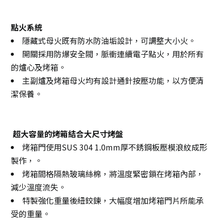
點火系統
隱藏式母火既有防水防油垢設計，可調整大小火。
開關採用防爆安全閥，脈衝連續電子點火，用於所有
的爐心及烤箱。
主副爐及烤箱母火均有設計通針按壓功能，以方便清
潔保養。
超大容量的烤箱結合大尺寸烤盤
烤箱門使用SUS 304 1.0mm厚不銹鋼板壓模浪紋成形
製作，。
烤箱間格隔熱玻璃絲棉，將溫度緊密鎖在烤箱內部，
減少溫度流失。
特製強化重量後紐鉸鍊，大幅度增加烤箱門片所能承
受的重量。