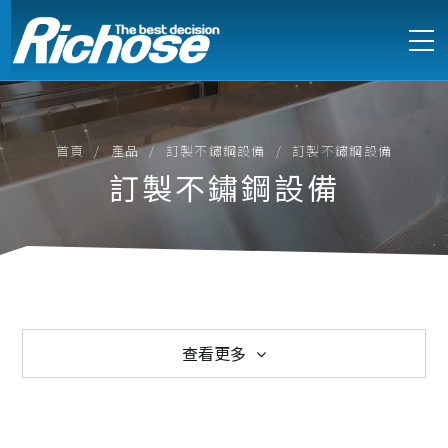
首頁
產品
訂製不鏽鋼設備
訂製不鏽鋼設備
訂製不鏽鋼設備
查看更多
西式爐具
中式爐具
電能式爐具
訂製不鏽鋼設備
製冷設備
製冰機
萬能蒸烤箱
烘培設備
食物調理
咖啡烹調