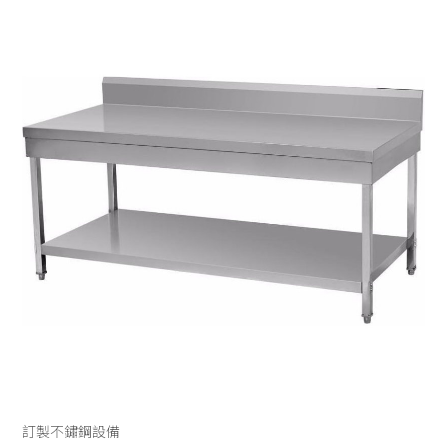
UNOX
電烤箱
微波爐
全自動咖啡機
RATIONAL
發酵箱
果汁機/食物調理機
半自動咖啡機
LAINOX
電熱熱風爐
汽泡水機
磨豆機
低溫烹調機
切菜機
真空包裝機
霜淇淋機
訂製不鏽鋼設備